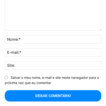
Comentário:
No
E-
mai
Sit
Salvar o meu nome, e-mail e site neste navegador para a
próxima vez que eu comentar.