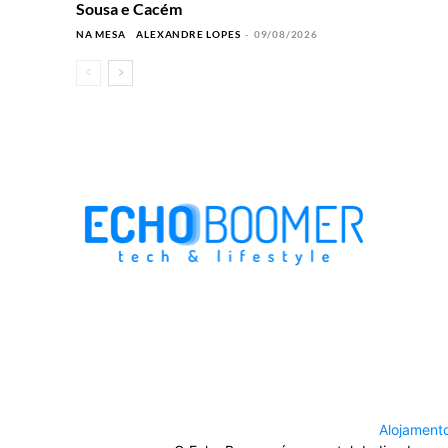
Sousa e Cacém
NA MESA
ALEXANDRE LOPES
-
09/08/2026
Alojament