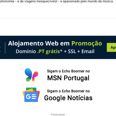
stronomia - e de viagens inesquecíveis! - e apaixonado pelo mundo da música.
- Publicidade -