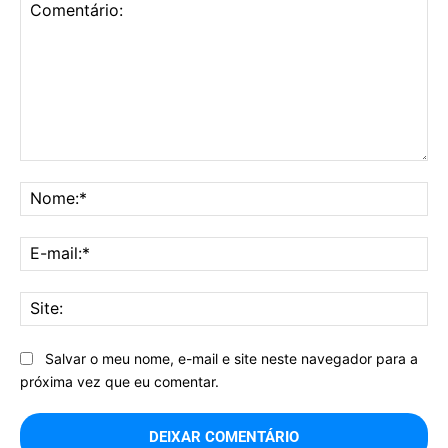
Comentário:
No
E-
mai
Sit
Salvar o meu nome, e-mail e site neste navegador para a
próxima vez que eu comentar.