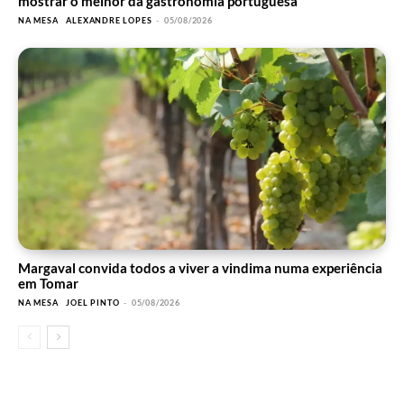
mostrar o melhor da gastronomia portuguesa
NA MESA
ALEXANDRE LOPES
-
05/08/2026
Margaval convida todos a viver a vindima numa experiência
em Tomar
NA MESA
JOEL PINTO
-
05/08/2026