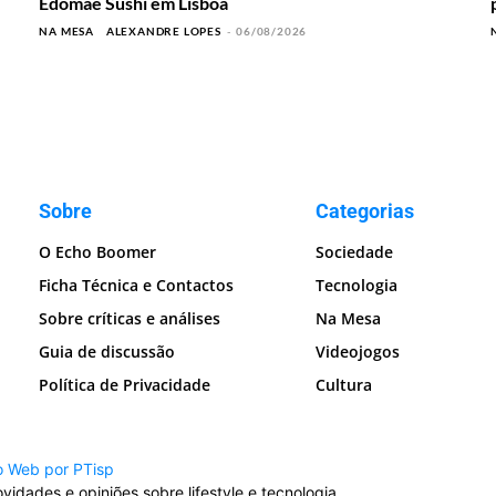
Edomae Sushi em Lisboa
NA MESA
ALEXANDRE LOPES
-
06/08/2026
Sobre
Categorias
O Echo Boomer
Sociedade
Ficha Técnica e Contactos
Tecnologia
Sobre críticas e análises
Na Mesa
Guia de discussão
Videojogos
Política de Privacidade
Cultura
o Web por PTisp
idades e opiniões sobre lifestyle e tecnologia.