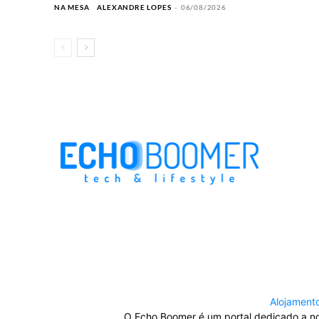
NA MESA
ALEXANDRE LOPES
-
06/08/2026
Alojament
O Echo Boomer é um portal dedicado a nov