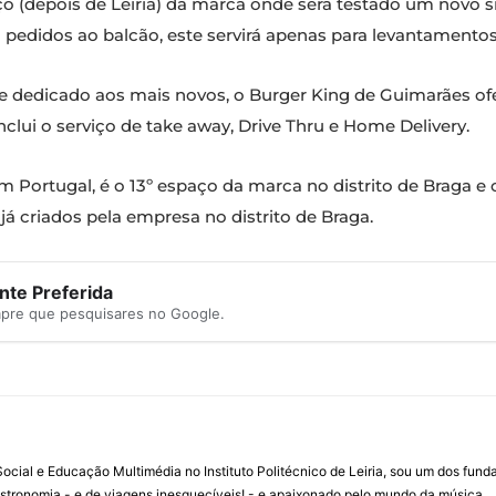
o (depois de Leiria) da marca onde será testado um novo s
 pedidos ao balcão, este servirá apenas para levantamentos
dedicado aos mais novos, o Burger King de Guimarães ofer
inclui o serviço de take away, Drive Thru e Home Delivery.
em Portugal, é o 13º espaço da marca no distrito de Braga e 
já criados pela empresa no distrito de Braga.
te Preferida
mpre que pesquisares no Google.
ial e Educação Multimédia no Instituto Politécnico de Leiria, sou um dos fun
stronomia - e de viagens inesquecíveis! - e apaixonado pelo mundo da música.