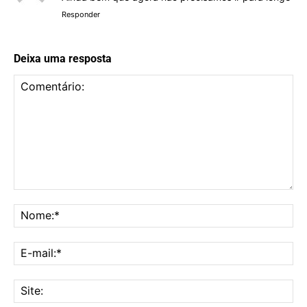
Responder
Deixa uma resposta
Comentário:
No
E-
mai
Sit