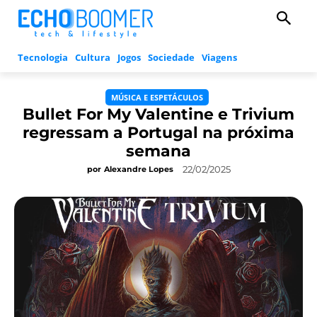
Tecnologia
Cultura
Jogos
Sociedade
Viagens
MÚSICA E ESPETÁCULOS
Bullet For My Valentine e Trivium
regressam a Portugal na próxima
semana
22/02/2025
por
Alexandre Lopes