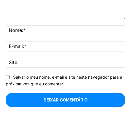
Comentário:
No
E-
mai
Sit
Salvar o meu nome, e-mail e site neste navegador para a
próxima vez que eu comentar.