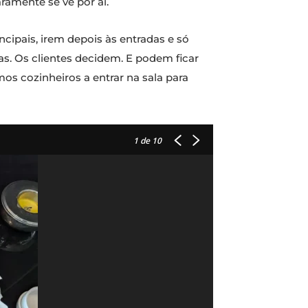
amente se vê por aí.
cipais, irem depois às entradas e só
as. Os clientes decidem. E podem ficar
s cozinheiros a entrar na sala para
1
de 10