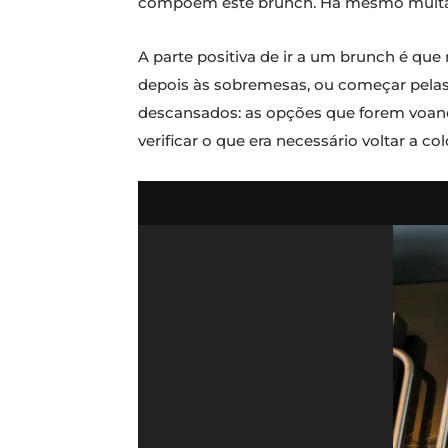
compõem este brunch. Há mesmo muita, m
A parte positiva de ir a um brunch é que
depois às sobremesas, ou começar pelas s
descansados: as opções que forem voando
verificar o que era necessário voltar a c