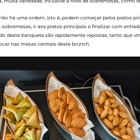
uita variedade, inclusive a nível de sobremesas, como rar
 não há uma ordem, isto é, podem começar pelos pratos prin
obremesas, ir aos pratos principais e finalizar com entrad
 deste banquete são rapidamente repostas, tanto que vimo
olocar nas mesas centrais deste brunch.