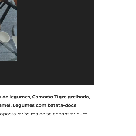
s de legumes
,
Camarão Tigre grelhado
,
amel
,
Legumes com batata-doce
roposta raríssima de se encontrar num