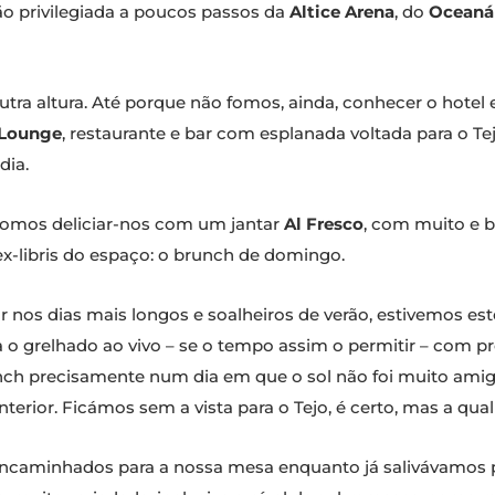
ção privilegiada a poucos passos da
Altice Arena
, do
Oceaná
utra altura. Até porque não fomos, ainda, conhecer o hote
 Lounge
, restaurante e bar com esplanada voltada para o 
dia.
 fomos deliciar-nos com um jantar
Al Fresco
, com muito e 
ex-libris do espaço: o brunch de domingo.
nos dias mais longos e soalheiros de verão, estivemos es
a o grelhado ao vivo – se o tempo assim o permitir – com pr
unch precisamente num dia em que o sol não foi muito amig
nterior. Ficámos sem a vista para o Tejo, é certo, mas a qual
encaminhados para a nossa mesa enquanto já salivávamos 