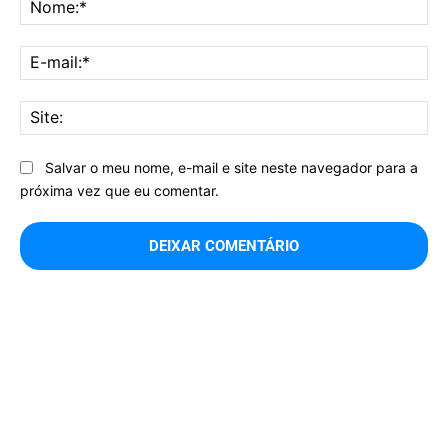
No
E-
mai
Sit
Salvar o meu nome, e-mail e site neste navegador para a
próxima vez que eu comentar.