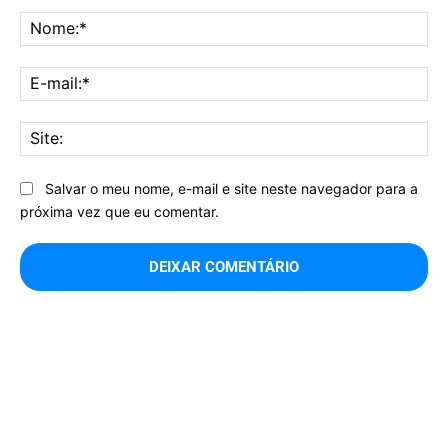
Comentário:
No
E-
mai
Sit
Salvar o meu nome, e-mail e site neste navegador para a
próxima vez que eu comentar.