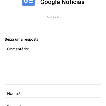
- Publicidade -
Deixa uma resposta
Comentário:
No
E-