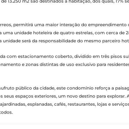
 de 13.250 m2 são destinados a habitação, dos quais, 17% s
térreos, permitirá uma maior interação do empreendimento
inda uma unidade hoteleira de quatro estrelas, com cerca de
ta unidade será da responsabilidade do mesmo parceiro hote
 com estacionamento coberto, dividido em três pisos sub
onamento e zonas distintas de uso exclusivo para resident
usufruto público da cidade, este condomínio reforça a pai
s seus espaços exteriores, um novo destino para explorar
jardinadas, esplanadas, cafés, restaurantes, lojas e serviç
todos.