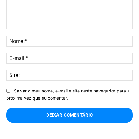
Comentário:
No
E-
mai
Sit
Salvar o meu nome, e-mail e site neste navegador para a
próxima vez que eu comentar.