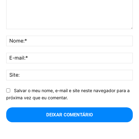
Comentário:
No
E-
mai
Sit
Salvar o meu nome, e-mail e site neste navegador para a
próxima vez que eu comentar.