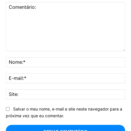
Comentário:
No
E-
mai
Sit
Salvar o meu nome, e-mail e site neste navegador para a
próxima vez que eu comentar.