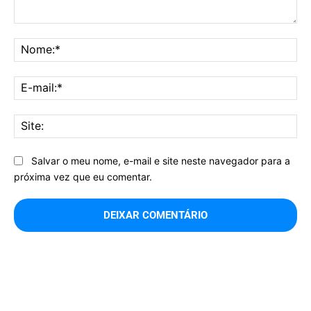
Comentário:
No
E-
mai
Sit
Salvar o meu nome, e-mail e site neste navegador para a
próxima vez que eu comentar.