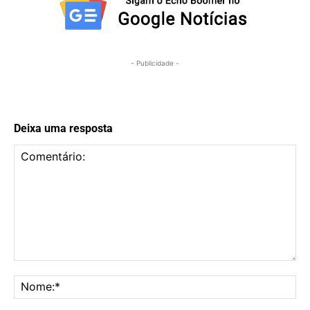
- Publicidade -
Deixa uma resposta
Comentário:
No