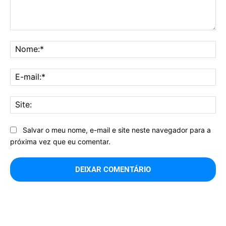
Comentário:
No
E-
mai
Sit
Salvar o meu nome, e-mail e site neste navegador para a
próxima vez que eu comentar.