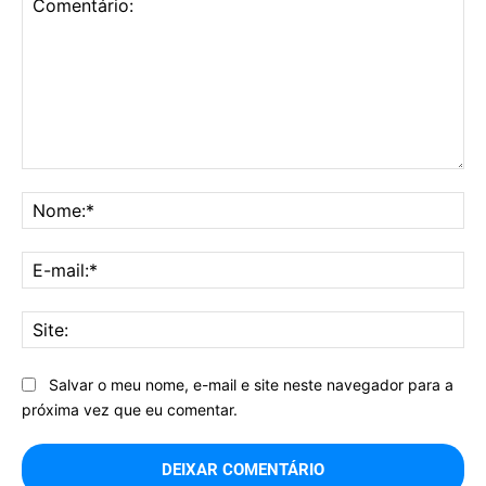
Comentário:
No
E-
mai
Sit
Salvar o meu nome, e-mail e site neste navegador para a
próxima vez que eu comentar.