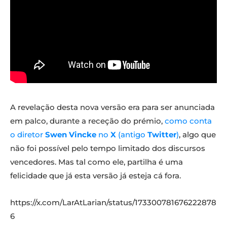
A revelação desta nova versão era para ser anunciada
em palco, durante a receção do prémio,
como conta
o diretor
Swen Vincke
no
X
(antigo
Twitter
)
, algo que
não foi possível pelo tempo limitado dos discursos
vencedores. Mas tal como ele, partilha é uma
felicidade que já esta versão já esteja cá fora.
https://x.com/LarAtLarian/status/173300781676222878
6