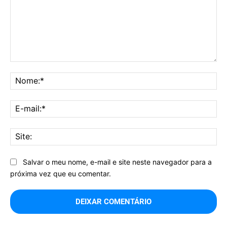
Comentário:
No
E-
mai
Sit
Salvar o meu nome, e-mail e site neste navegador para a
próxima vez que eu comentar.