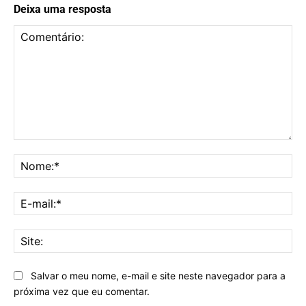
Deixa uma resposta
Comentário:
No
E-
mai
Sit
Salvar o meu nome, e-mail e site neste navegador para a
próxima vez que eu comentar.