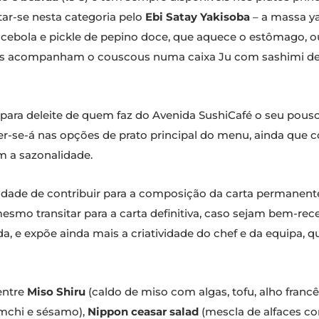
ar-se nesta categoria pelo
Ebi Satay Yakisoba
– a massa y
ebola e pickle de pepino doce, que aquece o estômago, o
os acompanham o couscous numa caixa Ju com sashimi de c
para deleite de quem faz do Avenida SushiCafé o seu pous
ter-se-á nas opções de prato principal do menu, ainda qu
m a sazonalidade.
lidade de contribuir para a composição da carta permanent
mo transitar para a carta definitiva, caso sejam bem-receb
 e expõe ainda mais a criatividade do chef e da equipa, que
entre
Miso Shiru
(caldo de miso com algas, tofu, alho franc
kimchi e sésamo),
Nippon ceasar salad
(mescla de alfaces c