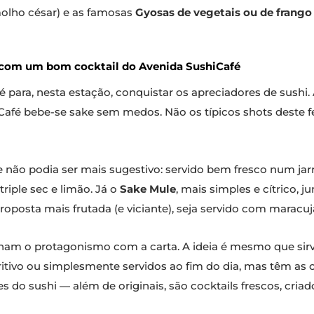
olho césar) e as famosas
Gyosas de vegetais ou de frang
 com um bom cocktail do Avenida SushiCafé
é para, nesta estação, conquistar os apreciadores de sush
Café bebe-se sake sem medos. Não os típicos shots deste
e não podia ser mais sugestivo: servido bem fresco num ja
 triple sec e limão. Já o
Sake Mule
, mais simples e cítrico, 
 proposta mais frutada (e viciante), seja servido com maracu
tilham o protagonismo com a carta. A ideia é mesmo que si
itivo ou simplesmente servidos ao fim do dia, mas têm as c
o sushi — além de originais, são cocktails frescos, cria