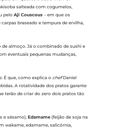
akisoba salteada com cogumelos,
u pelo
Aji Couscous
– em que os
arpas braseado e tempura de ervilha,
o de almoço. Já o combinado de sushi e
e com eventuais pequenas mudanças,
e. É que, como explica o
chef
Daniel
idas. A rotatividade dos pratos garante
 terão de criar do zero dois pratos tão
ês e sésamo),
Edamame
(feijão de soja na
om wakame, edamame, salicórnia,