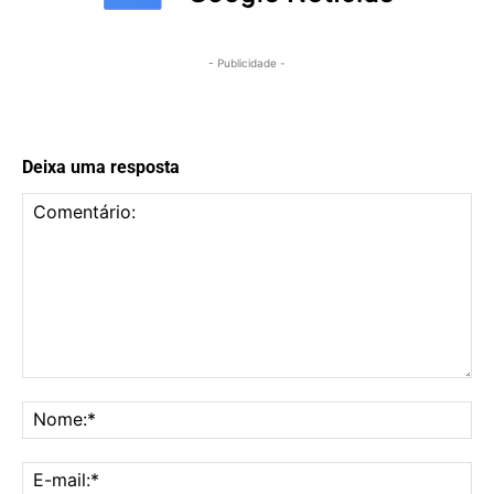
- Publicidade -
Deixa uma resposta
Comentário:
No
E-