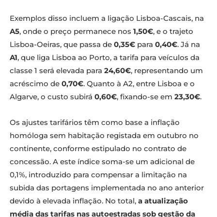
Exemplos disso incluem a ligação Lisboa-Cascais, na
A5
, onde o preço permanece nos
1,50€
, e o trajeto
Lisboa-Oeiras, que passa de
0,35€
para
0,40€
. Já na
A1
, que liga Lisboa ao Porto, a tarifa para veículos da
classe 1 será elevada para
24,60€
, representando um
acréscimo de
0,70€
. Quanto à A2, entre Lisboa e o
Algarve, o custo subirá
0,60€
, fixando-se em
23,30€
.
Os ajustes tarifários têm como base a inflação
homóloga sem habitação registada em outubro no
continente, conforme estipulado no contrato de
concessão. A este índice soma-se um adicional de
0,1%, introduzido para compensar a limitação na
subida das portagens implementada no ano anterior
devido à elevada inflação. No total,
a atualização
média das tarifas nas autoestradas sob gestão da