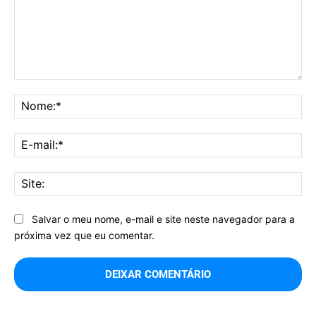
Comentário:
No
E-
mai
Sit
Salvar o meu nome, e-mail e site neste navegador para a
próxima vez que eu comentar.