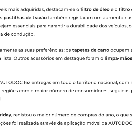
eis mais adquiridas, destacam-se o
filtro de óleo
e o
filtro
as
pastilhas de travão
também registaram um aumento nas
ejam essenciais para garantir a durabilidade dos veículos, 
ia de condução.
ramente as suas preferências: os
tapetes de carro
ocupam ag
a lista. Outros acessórios em destaque foram o
limpa-mão
a AUTODOC fez entregas em todo o território nacional, c
s regiões com o maior número de consumidores, seguidas p
.
riday
, registou o maior número de compras do ano, o que s
ações foi realizada através da aplicação móvel da AUTOD