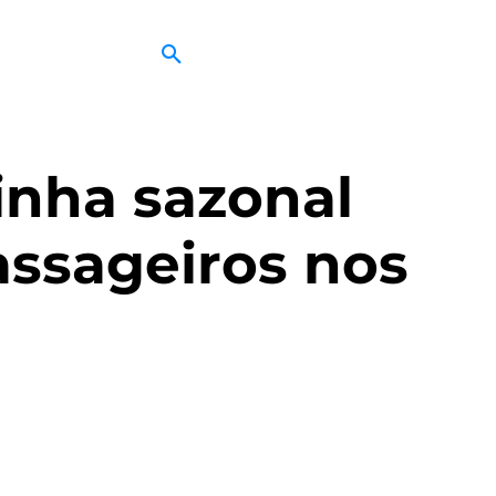
linha sazonal
assageiros nos