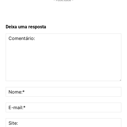
- Publicidade -
Deixa uma resposta
Comentário:
No
E-
mai
Sit