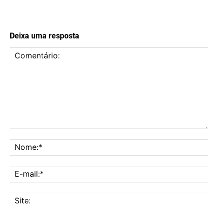
Deixa uma resposta
Comentário:
No
E-
mai
Sit