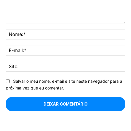
Comentário:
No
E-
mai
Sit
Salvar o meu nome, e-mail e site neste navegador para a
próxima vez que eu comentar.