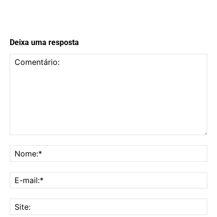
Deixa uma resposta
Comentário:
No
E-
mai
Sit