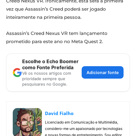
Creed Nexus VR. Ironicamente, esta será a primeira
vez que Assassin’s Creed poderá ser jogado
inteiramente na primeira pessoa.
Assassin’s Creed Nexus VR tem lançamento
prometido para este ano no Meta Quest 2.
Escolhe o Echo Boomer
como Fonte Preferida
Adicionar fonte
Vê os nossos artigos com
prioridade sempre que
pesquisares no Google.
David Fialho
Licenciado em Comunicação e Multimédia,
considero-me um apaixonado por tecnologias
e novas formas de entretenimento. Sou editor