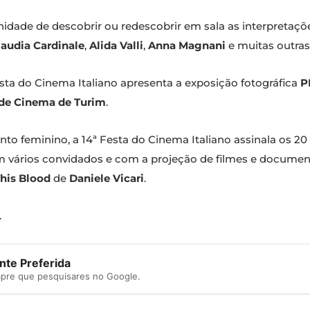
dade de descobrir ou redescobrir em sala as interpretaçõ
laudia Cardinale
,
Alida Valli
,
Anna Magnani
e muitas outras
sta do Cinema Italiano apresenta a exposição fotográfica
P
de Cinema de Turim
.
o feminino, a 14ª Festa do Cinema Italiano assinala os 2
rios convidados e com a projeção de filmes e documentá
This Blood
de
Daniele Vicari
.
.
te Preferida
mpre que pesquisares no Google.