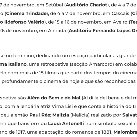
a 7 de novembro, em Setúbal (
Auditório Charlot
), de 4 a 7 d
o (
Cinema Trindade
), de 4 a 7 de novembro, em Cascais (
C
o Ildefonso Valério
), de 15 a 16 de novembro, em Aveiro (
Te
a 26 de novembro, em Almada (
Auditório Fernando Lopes G
-se no feminino, dedicando um espaço particular às grandes 
ma Italiano
, uma retrospetiva (secção Amarcord) em col
ciclo com mais de 15 filmes que parte dos tempos do cinem
m profundamente o cinema de hoje e que são reconhecidas 
ospetiva são
Além do Bem e do Mal
(Al di là del bene e del 
 com a lendária atriz Virna Lisi e que conta a história do t
judeu alemão
Paul Rée
;
Malizia
(Malícia) realizado por
Salva
gem que transformou
Laura Antonelli
num símbolo sexual na
ano de 1917, uma adaptação do romance de 1881,
Malombr