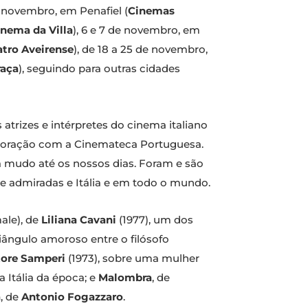
e novembro, em Penafiel (
Cinemas
inema da Villa
), 6 e 7 de novembro, em
atro Aveirense
), de 18 a 25 de novembro,
raça
), seguindo para outras cidades
atrizes e intérpretes do cinema italiano
aboração com a Cinemateca Portuguesa.
a mudo até os nossos dias. Foram e são
e admiradas e Itália e em todo o mundo.
male), de
Liliana Cavani
(1977), um dos
riângulo amoroso entre o filósofo
tore Samperi
(1973), sobre uma mulher
 Itália da época; e
Malombra
, de
a
, de
Antonio Fogazzaro
.