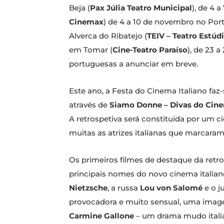
Beja (
Pax Júlia Teatro Municipal
), de 4 
Cinemax
) de 4 a 10 de novembro no Port
Alverca do Ribatejo (
TEIV – Teatro Estúdi
em Tomar (
Cine-Teatro Paraíso
), de 23 
portuguesas a anunciar em breve.
Este ano, a Festa do Cinema Italiano faz
através de
Siamo Donne – Divas do Cine
A retrospetiva será constituída por um 
muitas as atrizes italianas que marcara
Os primeiros filmes de destaque da retr
principais nomes do novo cinema italiano,
Nietzsche
, a russa
Lou von Salomé
e o 
provocadora e muito sensual, uma ima
Carmine Gallone
– um drama mudo itali