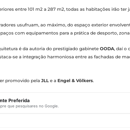
teriores entre 101 m2 a 287 m2, todas as habitações irão ter
oradores usufruam, ao máximo, do espaço exterior envolven
espaços com equipamentos para a prática de desporto, zona d
quitetura é da autoria do prestigiado gabinete
OODA
, daí o
taca-se a integração harmoniosa entre as fachadas de madei
er promovido pela
JLL
e a
Engel & Völkers
.
te Preferida
mpre que pesquisares no Google.