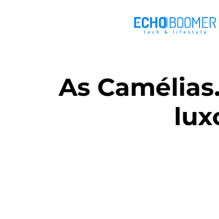
As Camélias
lux