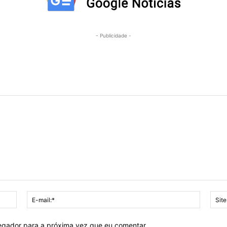
- Publicidade -
Nome:*
E-
mail:*
vegador para a próxima vez que eu comentar.