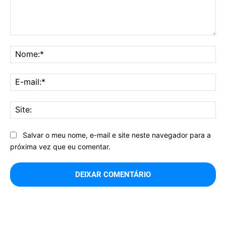
Comentário:
No
E-
mai
Sit
Salvar o meu nome, e-mail e site neste navegador para a
próxima vez que eu comentar.