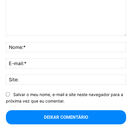
Comentário:
No
E-
mai
Sit
Salvar o meu nome, e-mail e site neste navegador para a
próxima vez que eu comentar.