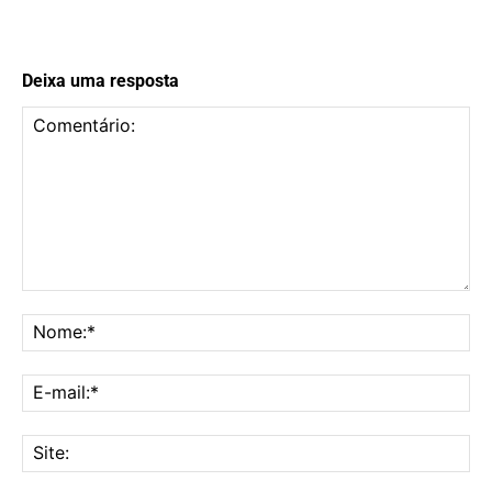
Deixa uma resposta
Comentário:
No
E-
mai
Sit