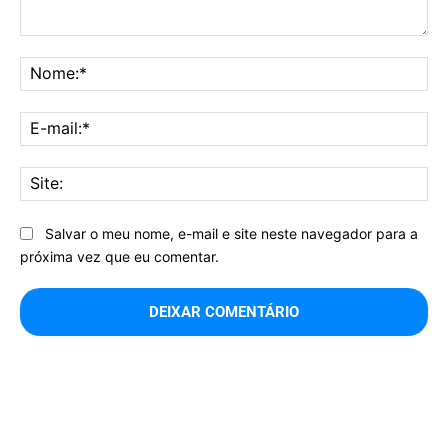
Comentário:
No
E-
mai
Sit
Salvar o meu nome, e-mail e site neste navegador para a
próxima vez que eu comentar.