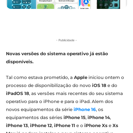
- Publicidade -
Novas versões do sistema operativo já estão
disponíveis.
Tal como estava prometido, a
Apple
iniciou ontem o
processo de disponibilização do novo
iOS 18
e do
iPadOS 18
, as versões mais recentes do seu sistema
operativo para o iPhone e para o iPad. Alem dos
novos equipamentos da série
iPhone 16
, os
equipamentos das séries
iPhone 15
,
iPhone 14
,
iPhone 13
,
iPhone 12
,
iPhone 11
e o
iPhone Xs
e
Xs