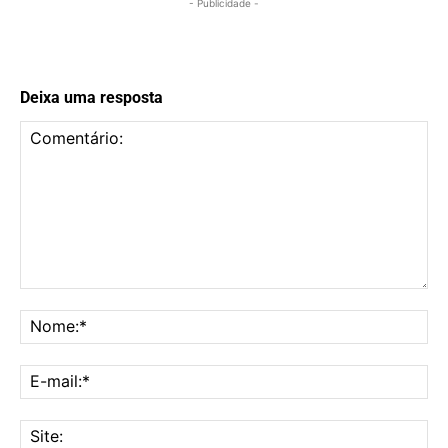
- Publicidade -
Deixa uma resposta
Comentário:
No
E-
mai
Sit