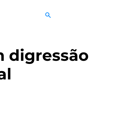
m digressão
al