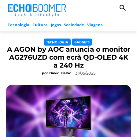
Tecnologia
Cultura
Jogos
Sociedade
Viagens
TECNOLOGIA
GADGETS
A AGON by AOC anuncia o monitor
AG276UZD com ecrã QD-OLED 4K
a 240 Hz
31/05/2025
por
David Fialho