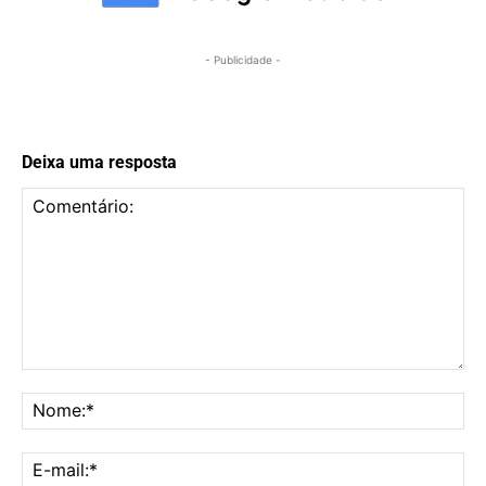
- Publicidade -
Deixa uma resposta
Comentário:
No
E-
mai