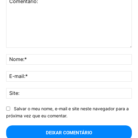
Comentário:
No
E-
mai
Sit
Salvar o meu nome, e-mail e site neste navegador para a
próxima vez que eu comentar.