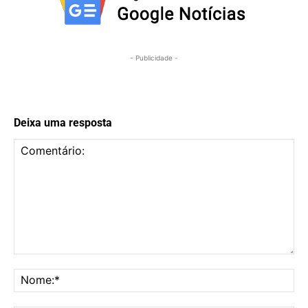
- Publicidade -
Deixa uma resposta
Comentário:
No