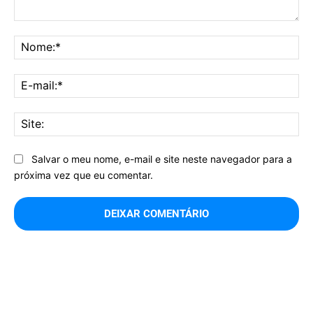
Comentário:
No
E-
mai
Sit
Salvar o meu nome, e-mail e site neste navegador para a
próxima vez que eu comentar.