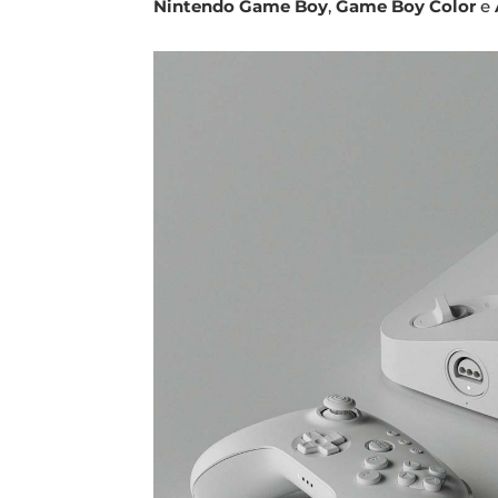
Nintendo Game Boy
,
Game Boy Color
e