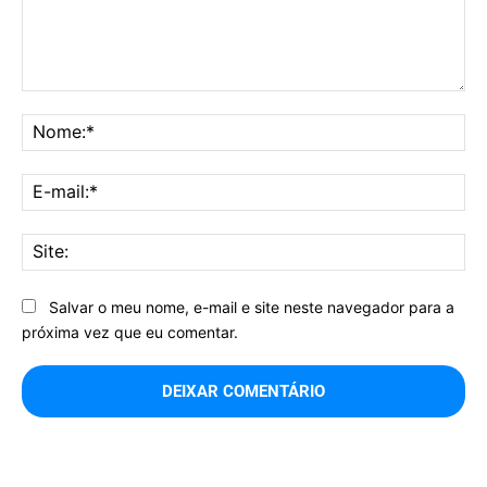
Comentário:
No
E-
mai
Sit
Salvar o meu nome, e-mail e site neste navegador para a
próxima vez que eu comentar.