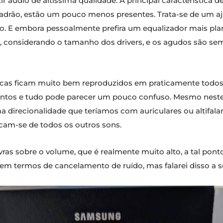
áudio de altíssima qualidade. A principal característica de
drão, estão um pouco menos presentes. Trata-se de um aju
 E embora pessoalmente prefira um equalizador mais plan
considerando o tamanho dos drivers, e os agudos são se
úsicas ficam muito bem reproduzidos em praticamente tod
tos e tudo pode parecer um pouco confuso. Mesmo neste
direcionalidade que teríamos com auriculares ou altifalant
cam-se de todos os outros sons.
ras sobre o volume, que é realmente muito alto, a tal pon
 termos de cancelamento de ruído, mas falarei disso a se