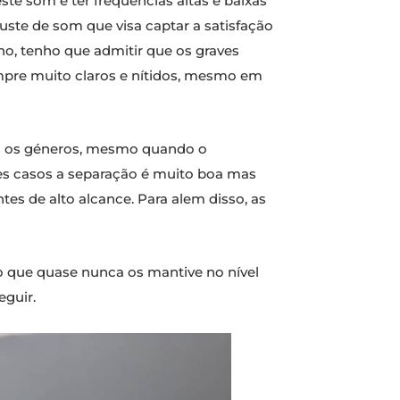
ste som é ter frequências altas e baixas
ste de som que visa captar a satisfação
o, tenho que admitir que os graves
mpre muito claros e nítidos, mesmo em
os os géneros, mesmo quando o
s casos a separação é muito boa mas
es de alto alcance. Para alem disso, as
to que quase nunca os mantive no nível
guir.