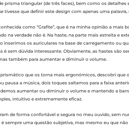
de prisma triangular (de três faces), bem como os detalhes 
Se tivesse que definir este design com apenas uma palavra, se
nhecida como “Grafite”, que é na minha opinião a mais bon
ndo na verdade não é. Na haste, na parte mais estreita e 
 inserimos os auriculares na base de carregamento ou qu
é sem dúvida interessante. Obviamente, as hastes são sen
 mas também para aumentar e diminuir o volume.
o prismático que os torna mais ergonómicos, descobri que o
 pausa a música, dois toques saltamos para a faixa anteri
podemos aumentar ou diminuir o volume e mantendo a barr
ples, intuitivo e extremamente eficaz.
eram de forma confortável e segura no meu ouvido, sem nun
e é sempre uma questão subjetiva, mas mesmo eu que não g