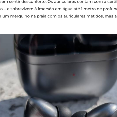
 sem sentir desconforto. Os auriculares contam com a certif
nto – e sobrevivem à imersão em água até 1 metro de profu
 um mergulho na praia com os auriculares metidos, mas a