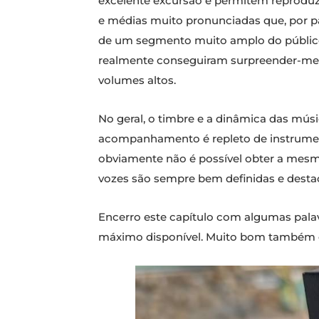
excelente excursão e permitem reproduzir 
e médias muito pronunciadas que, por pa
de um segmento muito amplo do público.
realmente conseguiram surpreender-me, 
volumes altos.
No geral, o timbre e a dinâmica das m
acompanhamento é repleto de instrumen
obviamente não é possível obter a mesma 
vozes são sempre bem definidas e desta
Encerro este capítulo com algumas palav
máximo disponível. Muito bom também em