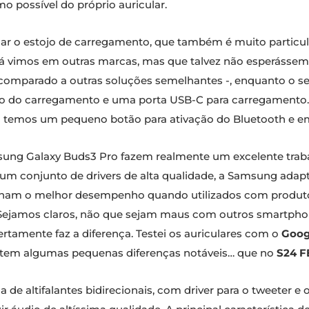
mo possível do próprio auricular.
 o estojo de carregamento, que também é muito particular
já vimos em outras marcas, mas que talvez não esperás
comparado a outras soluções semelhantes -, enquanto o se
o do carregamento e uma porta USB-C para carregamento. 
ém temos um pequeno botão para ativação do Bluetooth e 
ung Galaxy Buds3 Pro fazem realmente um excelente trabal
um conjunto de drivers de alta qualidade, a Samsung adap
enham o melhor desempenho quando utilizados ​​com produ
 Sejamos claros, não que sejam maus com outros smartphon
tamente faz a diferença. Testei os auriculares com o
Goog
xistem algumas pequenas diferenças notáveis… que no
S24 F
 de altifalantes bidirecionais, com driver para o tweeter 