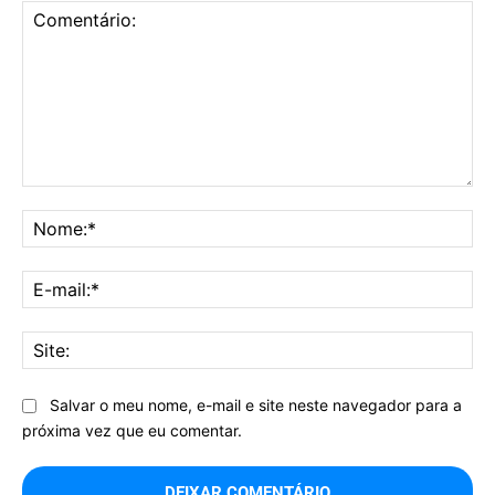
Comentário:
No
E-
mai
Sit
Salvar o meu nome, e-mail e site neste navegador para a
próxima vez que eu comentar.