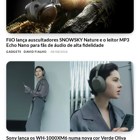
FiiO lança auscultadores SNOWSKY Nature e o leitor MP3
Echo Nano para fãs de áudio de alta fidelidade
GADGETS
DAVID FIALHO
-
08/08/2026
Sony lança os WH-1000XM6 numa nova cor Verde Oliva