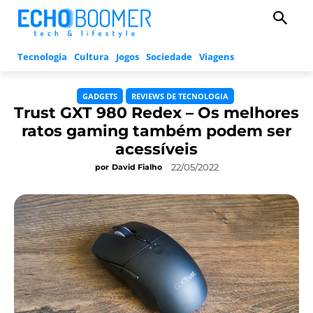
Tecnologia
Cultura
Jogos
Sociedade
Viagens
GADGETS
REVIEWS DE TECNOLOGIA
Trust GXT 980 Redex – Os melhores
ratos gaming também podem ser
acessíveis
22/05/2022
por
David Fialho