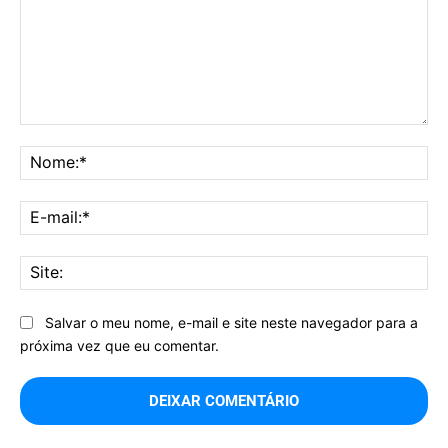
Comentário:
No
E-
mai
Sit
Salvar o meu nome, e-mail e site neste navegador para a
próxima vez que eu comentar.