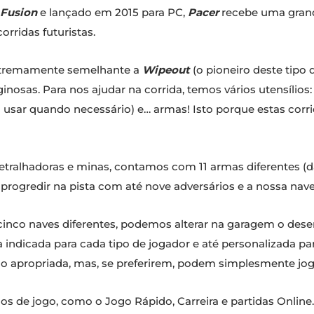
 Fusion
e lançado em 2015 para PC,
Pacer
recebe uma grand
rridas futuristas.
tremamente semelhante a
Wipeout
(o pioneiro deste tipo
inosas. Para nos ajudar na corrida, temos vários utensílios:
usar quando necessário) e… armas! Isto porque estas cor
tralhadoras e minas, contamos com 11 armas diferentes (
 progredir na pista com até nove adversários e a nossa nav
 cinco naves diferentes, podemos alterar na garagem o de
a indicada para cada tipo de jogador e até personalizada pa
o apropriada, mas, se preferirem, podem simplesmente joga
 de jogo, como o Jogo Rápido, Carreira e partidas Online. 