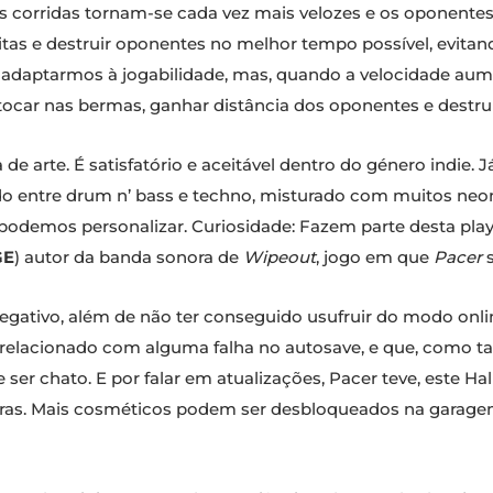
s corridas tornam-se cada vez mais velozes e os oponente
itas e destruir oponentes no melhor tempo possível, evita
s adaptarmos à jogabilidade, mas, quando a velocidade a
 tocar nas bermas, ganhar distância dos oponentes e destrui
e arte. É satisfatório e aceitável dentro do género indie
do entre drum n’ bass e techno, misturado com muitos neo
demos personalizar. Curiosidade: Fazem parte desta playl
GE
) autor da banda sonora de
Wipeout
, jogo em que
Pacer
negativo, além de não ter conseguido usufruir do modo onl
relacionado com alguma falha no autosave, e que, como tal,
 ser chato. E por falar em atualizações, Pacer teve, este 
iras. Mais cosméticos podem ser desbloqueados na garag