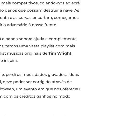
s mais competitivos, colando-nos ao ecrã
ndo danos que possam destruir a nave. As
umenta e as curvas encurtam, começamos
r o adversário à nossa frente.
. Já a banda sonora ajuda e complementa
ns, temos uma vasta playlist com mais
ist músicas originais de
Tim Wright
se inspira.
ine: perdi os meus dados gravados… duas
 deve poder ser corrigido através de
Halloween, um evento em que nos ofereceu
em com os créditos ganhos no modo