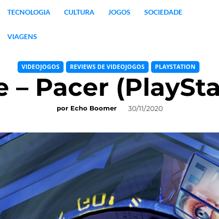
TECNOLOGIA
CULTURA
JOGOS
SOCIEDADE
VIAGENS
VIDEOJOGOS
REVIEWS DE VIDEOJOGOS
PLAYSTATION
e – Pacer (PlaySta
30/11/2020
por
Echo Boomer