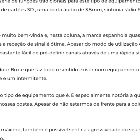
ie de funções tradicionais para este tipo de equipamento
 de cartões SD , uma porta áudio de 3.5mm, sintonia rádio 
re muito bem-vinda e, nesta coluna, a marca espanhola qu
a receção de sinal é ótima. Apesar do modo de utilização 
é bastante fácil de pré-definir canais através de uma rápida 
tdoor Box e que faz todo o sentido existir num equipament
 e um intermitente.
o tipo de equipamento que é. É especialmente notória a q
ssas costas. Apesar de não estarmos de frente para a col
ximo, também é possível sentir a agressividade do seu su
o.