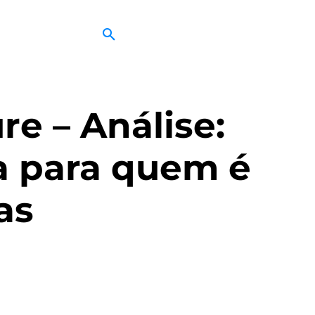
e – Análise:
a para quem é
as