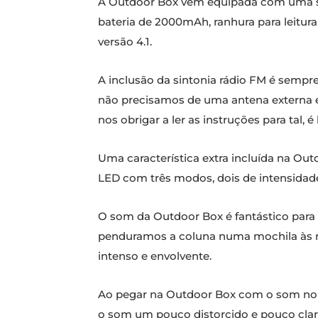
A Outdoor Box vem equipada com uma sér
bateria de 2000mAh, ranhura para leitura
versão 4.1.
A inclusão da sintonia rádio FM é semp
não precisamos de uma antena externa e 
nos obrigar a ler as instruções para tal, 
Uma característica extra incluída na Ou
LED com três modos, dois de intensidade
O som da Outdoor Box é fantástico para 
penduramos a coluna numa mochila às no
intenso e envolvente.
Ao pegar na Outdoor Box com o som no má
o som um pouco distorcido e pouco clar