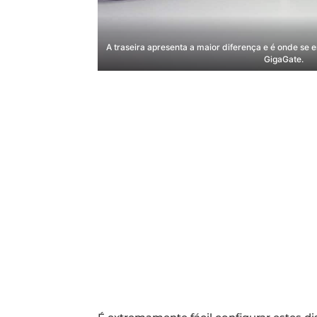
A traseira apresenta a maior diferença e é onde se 
GigaGate.