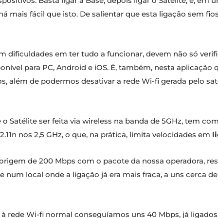
positivos. Basta ligar a Base, depois ligar o Satélite, e, e
há mais fácil que isto. De salientar que esta ligação sem f
 dificuldades em ter tudo a funcionar, devem não só verifi
sponível para PC, Android e iOS. É, também, nesta aplicaçã
 além de podermos desativar a rede Wi-fi gerada pelo sat
e o Satélite ser feita via wireless na banda de 5GHz, tem co
02.11n nos 2,5 GHz, o que, na prática, limita velocidades em
l
 origem de 200 Mbps com o pacote da nossa operadora, res
e num local onde a ligação já era mais fraca, a uns cerca 
 à rede Wi-fi normal conseguíamos uns 40 Mbps, já ligados