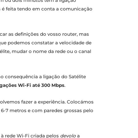
m um ou dois minutos têm a ligação
ios é feita tendo em conta a comunicação
car as definições do vosso router, mas
o que podemos constatar a velocidade de
élite, mudar o nome da rede ou o canal
mo consequência a ligação do Satélite
igações Wi-Fi até 300 Mbps
.
olvemos fazer a experiência. Colocámos
de 6-7 metros e com paredes grossas pelo
 à rede Wi-Fi criada pelos
devolo
a