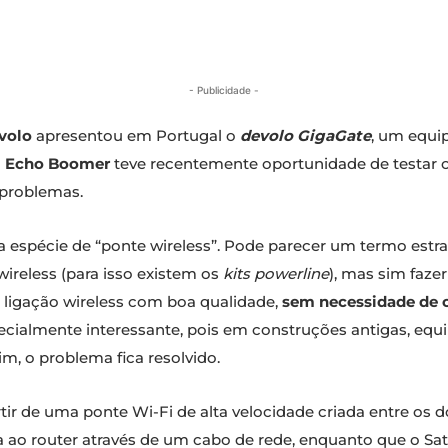
- Publicidade -
volo
apresentou em Portugal o
devolo GigaGate
, um equi
O
Echo Boomer
teve recentemente oportunidade de testar o
 problemas.
ma espécie de “ponte wireless”. Pode parecer um termo est
wireless (para isso existem os
kits powerline
), mas sim faze
 ligação wireless com boa qualidade,
sem necessidade de c
ecialmente interessante, pois em construções antigas, equ
, o problema fica resolvido.
r de uma ponte Wi-Fi de alta velocidade criada entre os d
gada ao router através de um cabo de rede, enquanto que o S